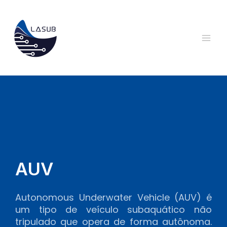
Ir
Mai
para
Men
o
conteúdo
AUV
Autonomous Underwater Vehicle (AUV) é
um tipo de veículo subaquático não
tripulado que opera de forma autônoma.